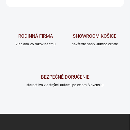
OPÝTAŤ SA
RODINNÁ FIRMA
SHOWROOM KOŠICE
Viac ako 25 rokov na trhu
navštívte nás v Jumbo centre
BEZPEČNÉ DORUČENIE
starostlivo vlastnými autami po celom Slovensku
Z
á
p