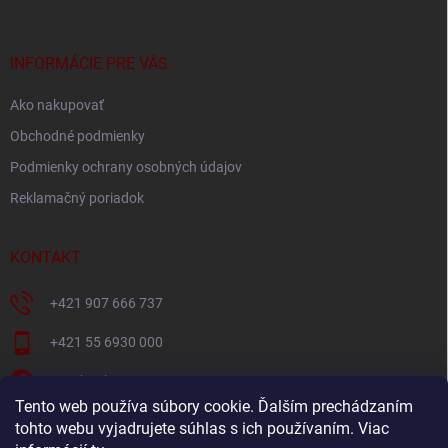
ä
t
i
INFORMÁCIE PRE VÁS
e
Ako nakupovať
Obchodné podmienky
Podmienky ochrany osobných údajov
Reklamačný poriadok
KONTAKT
+421 907 666 737
+421 55 6930 000
Facebook
Tento web používa súbory cookie. Ďalším prechádzaním
+421907666737
tohto webu vyjadrujete súhlas s ich používaním. Viac