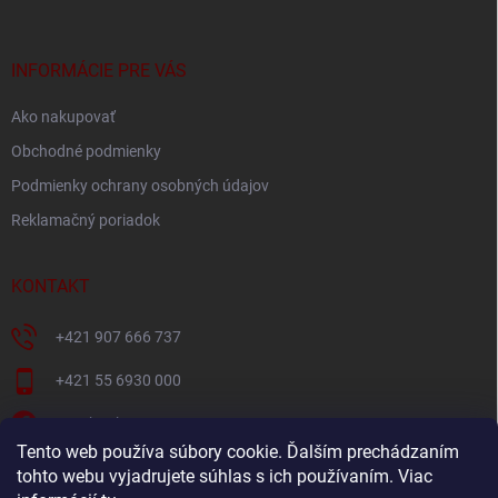
ä
t
i
INFORMÁCIE PRE VÁS
e
Ako nakupovať
Obchodné podmienky
Podmienky ochrany osobných údajov
Reklamačný poriadok
KONTAKT
+421 907 666 737
+421 55 6930 000
Facebook
Tento web používa súbory cookie. Ďalším prechádzaním
+421907666737
tohto webu vyjadrujete súhlas s ich používaním. Viac