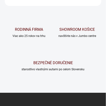
OPÝTAŤ SA
RODINNÁ FIRMA
SHOWROOM KOŠICE
Viac ako 25 rokov na trhu
navštívte nás v Jumbo centre
BEZPEČNÉ DORUČENIE
starostlivo vlastnými autami po celom Slovensku
Z
á
p