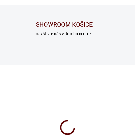
SHOWROOM KOŠICE
navštívte nás v Jumbo centre
št masív v ráme
Rošt Double BVP T6