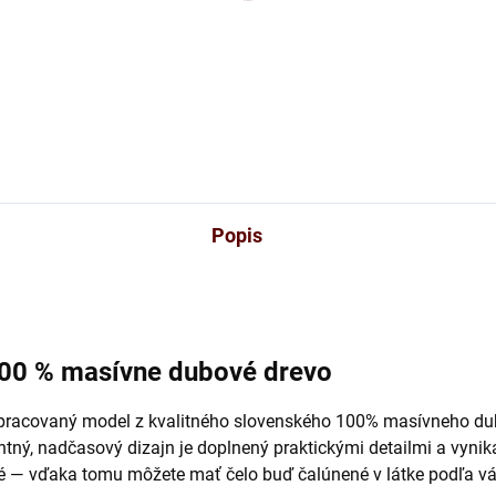
51 €
120 €
od
Detail
Detai
Popis
100 % masívne dubové drevo
spracovaný model z kvalitného slovenského 100% masívneho dub
ntný, nadčasový dizajn je doplnený praktickými detailmi a vyn
é — vďaka tomu môžete mať čelo buď čalúnené v látke podľa v