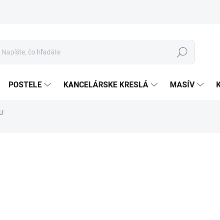
Hľadať
POSTELE
KANCELÁRSKE KRESLÁ
MASÍV
U
1 
Jed
LÁT
cena
ROZ