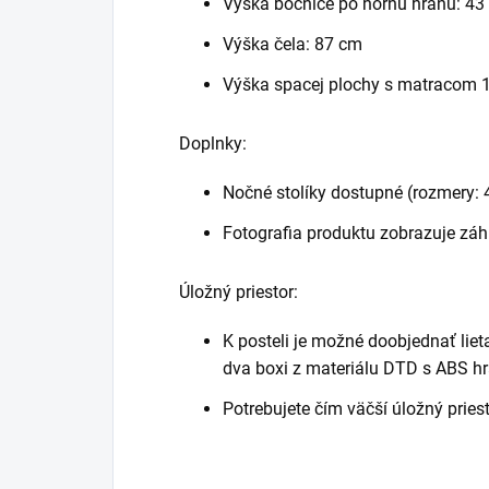
Výška bočnice po hornú hranu: 43
Výška čela: 87 cm
Výška spacej plochy s matracom 18
Doplnky:
Nočné stolíky dostupné (rozmery: 
Fotografia produktu zobrazuje záhl
Úložný priestor:
K posteli je možné doobjednať lieta
dva boxi z materiálu DTD s ABS h
Potrebujete čím väčší úložný prie