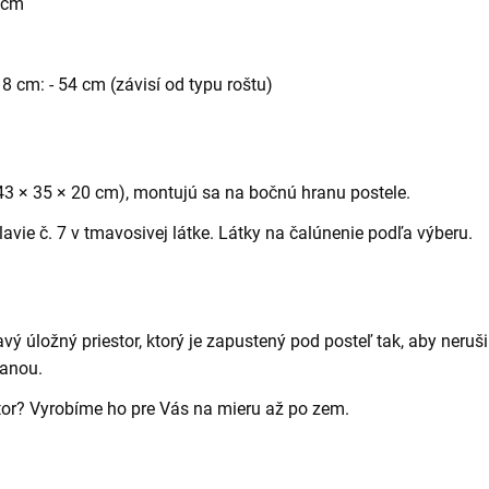
 cm
 cm: - 54 cm (závisí od typu roštu)
43 × 35 × 20 cm), montujú sa na bočnú hranu postele.
avie č. 7 v tmavosivej látke. Látky na čalúnenie podľa výberu.
vý úložný priestor, ktorý je zapustený pod posteľ tak, aby nerušil
ranou.
stor? Vyrobíme ho pre Vás na mieru až po zem.