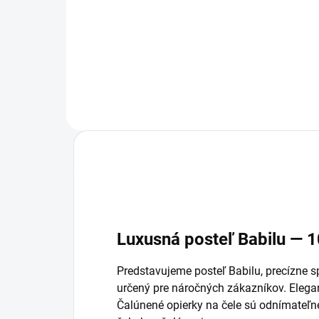
59 €
od
od
Detail
Luxusná posteľ Babilu — 
Predstavujeme posteľ Babilu, precízne 
určený pre náročných zákazníkov. Elega
Čalúnené opierky na čele sú odnímateľn