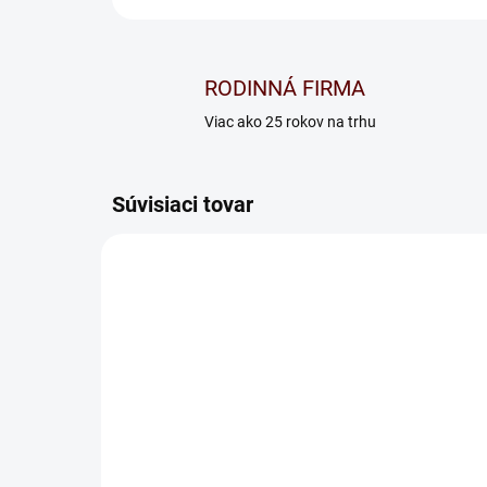
RODINNÁ FIRMA
Viac ako 25 rokov na trhu
Súvisiaci tovar
Rošt Double T5
Ro