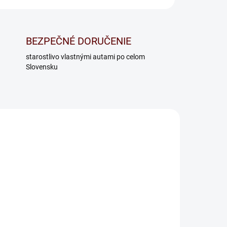
BEZPEČNÉ DORUČENIE
starostlivo vlastnými autami po celom
Slovensku
Rošt masív BVP 16L