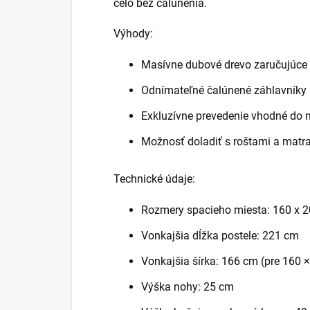
čelo bez čalúnenia.
Výhody:
Masívne dubové drevo zaručujúce dl
Odnímateľné čalúnené záhlavníky p
Exkluzívne prevedenie vhodné do m
Možnosť doladiť s roštami a matr
Technické údaje:
Rozmery spacieho miesta: 160 x 
Vonkajšia dĺžka postele: 221 cm
Vonkajšia šírka: 166 cm (pre 160 
Výška nohy: 25 cm