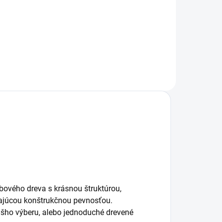
129 €
od
l
Detail
ového dreva s krásnou štruktúrou,
ikajúcou konštrukčnou pevnosťou.
ášho výberu, alebo jednoduché drevené