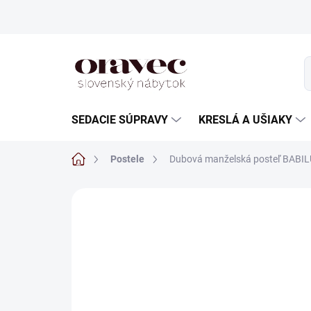
Prejsť
na
obsah
SEDACIE SÚPRAVY
KRESLÁ A UŠIAKY
Domov
Postele
Dubová manželská posteľ BABIL