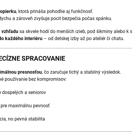
 opierku
, ktorá prináša pohodlie aj funkčnosť.
oddychu a zároveň zvyšuje pocit bezpečia počas spánku.
u vzhľadu
sa skvele hodí do menších izieb, pod šikminy alebo k
o každého interiéru
– od detskej izby až po ateliér či chatu.
ECÍZNE SPRACOVANIE
ximálnou presnosťou
, čo zaručuje tichý a stabilný výsledok.
nné používanie bez kompromisov:
 dospelých a seniorov
pre maximálnu pevnosť
ia, no pevná stabilita