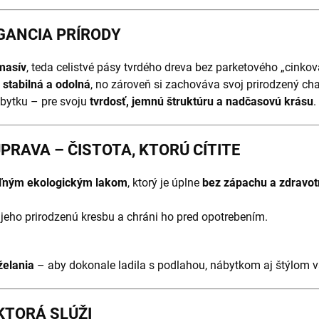
EGANCIA PRÍRODY
masív
, teda celistvé pásy tvrdého dreva bez parketového „cinkov
 stabilná a odolná
, no zároveň si zachováva svoj prirodzený char
bytku – pre svoju
tvrdosť, jemnú štruktúru a nadčasovú krásu
.
RAVA – ČISTOTA, KTORÚ CÍTITE
eľným ekologickým lakom
, ktorý je úplne
bez zápachu a zdravo
jeho prirodzenú kresbu a chráni ho pred opotrebením.
želania
– aby dokonale ladila s podlahou, nábytkom aj štýlom va
KTORÁ SLÚŽI