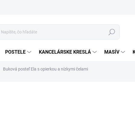
Hľadať
POSTELE
KANCELÁRSKE KRESLÁ
MASÍV
Buková posteľ Ela s opierkou a nízkymi čelami
o
Jed
ROZ
cena
ODT