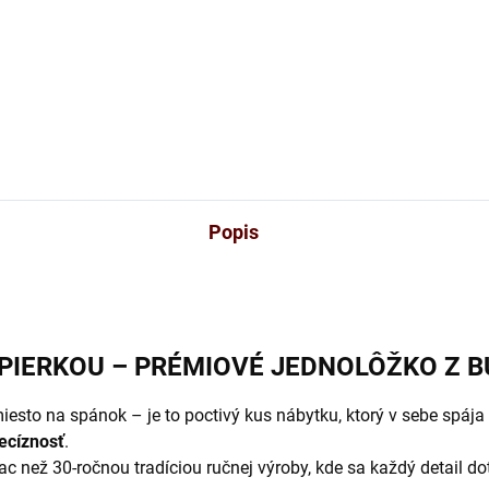
59 €
51 €
od
Detail
Detai
Popis
OPIERKOU – PRÉMIOVÉ JEDNOLÔŽKO Z 
miesto na spánok – je to poctivý kus nábytku, ktorý v sebe spája
ecíznosť
.
ac než 30-ročnou tradíciou ručnej výroby, kde sa každý detail do