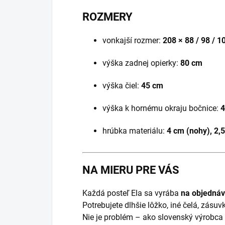
ROZMERY
vonkajší rozmer:
208 × 88 / 98 / 
výška zadnej opierky:
80 cm
výška čiel:
45 cm
výška k hornému okraju bočnice:
4
hrúbka materiálu:
4 cm (nohy), 2,
NA MIERU PRE VÁS
Každá posteľ Ela sa vyrába
na objedná
Potrebujete dlhšie lôžko, iné čelá, zásuvk
Nie je problém – ako slovenský výrobc