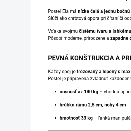
Posteľ Ela má
nízke čelá a jednu bočnú
Slúži ako chrbtová opora pri čítaní či 
Vďaka svojmu
čistému tvaru a ľahkém
Pôsobí moderne, prirodzene a
zapadne d
PEVNÁ KONŠTRUKCIA A PR
Každý spoj je
frézovaný a lepený s ma
Posteľ je pripravená zvládnuť každode
nosnosť až 180 kg
– vhodná aj pre
hrúbka rámu 2,5 cm, nohy 4 cm
– 
hmotnosť 33 kg
– ľahká manipulác