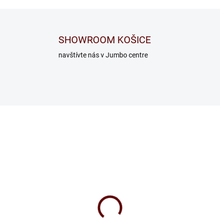
SHOWROOM KOŠICE
navštívte nás v Jumbo centre
št Double T5
Rošt masív v ráme