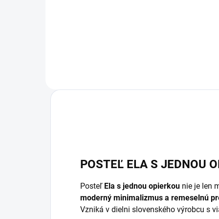
42 €
od
od
Detail
POSTEĽ ELA S JEDNOU 
Posteľ
Ela s jednou opierkou
nie je len 
moderný minimalizmus a remeselnú pr
Vzniká v dielni slovenského výrobcu s vi