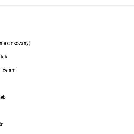
 nie cinkovaný)
 lak
i čelami
ieb
ér