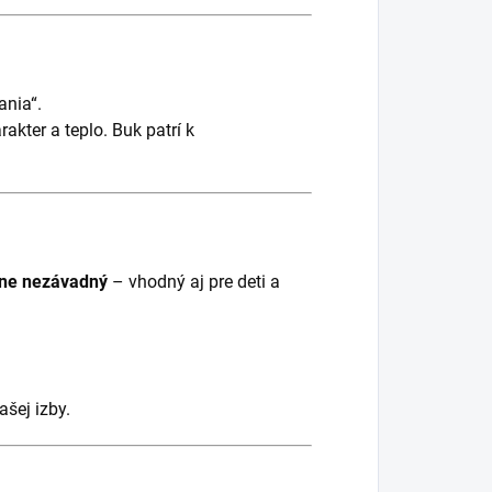
ania“.
akter a teplo. Buk patrí k
tne nezávadný
– vhodný aj pre deti a
šej izby.