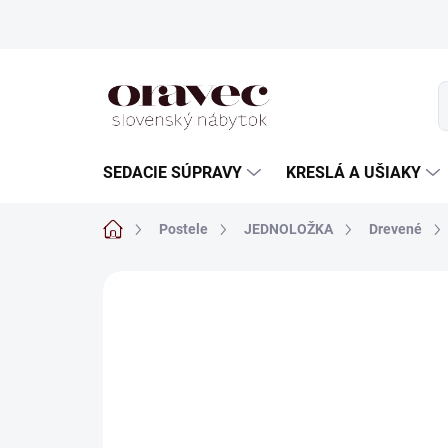
Prejsť
na
obsah
SEDACIE SÚPRAVY
KRESLÁ A UŠIAKY
Domov
Postele
JEDNOLOŽKA
Drevené