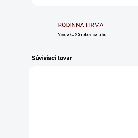
RODINNÁ FIRMA
Viac ako 25 rokov na trhu
Súvisiaci tovar
Rošt masív Rolo 14 L
Ro