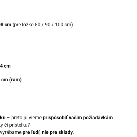
108 cm
(pre lôžko 80 / 90 / 100 cm)
4 cm
5 cm (rám)
vku
– preto ju vieme
prispôsobiť vašim požiadavkám
.
y či prístelku?
a vyrábame
pre ľudí, nie pre sklady
.