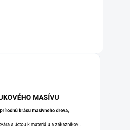
l
BUKOVÉHO MASÍVU
prírodnú krásu masívneho dreva,
tvára s úctou k materiálu a zákazníkovi.