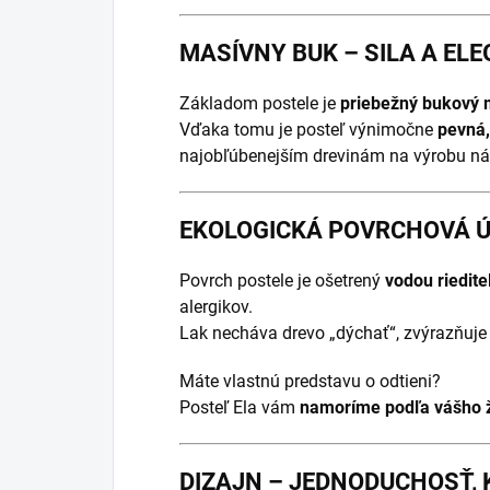
MASÍVNY BUK – SILA A EL
Základom postele je
priebežný bukový 
Vďaka tomu je posteľ výnimočne
pevná,
najobľúbenejším drevinám na výrobu ná
EKOLOGICKÁ POVRCHOVÁ ÚP
Povrch postele je ošetrený
vodou riedit
alergikov.
Lak necháva drevo „dýchať“, zvýrazňuje 
Máte vlastnú predstavu o odtieni?
Posteľ Ela vám
namoríme podľa vášho 
DIZAJN – JEDNODUCHOSŤ, 