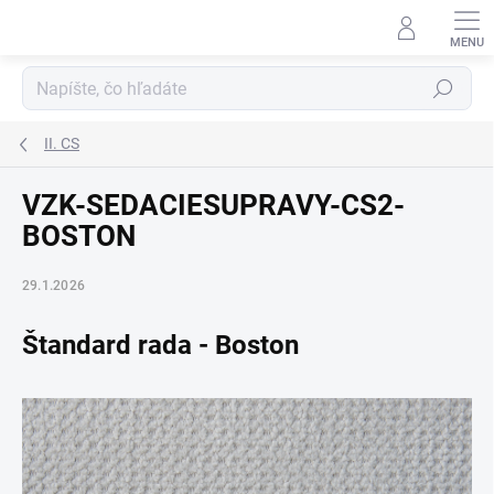
Prejsť
na
obsah
Hľadať
II. CS
VZK-SEDACIESUPRAVY-CS2-
BOSTON
29.1.2026
Štandard rada - Boston