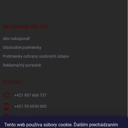
á
p
ä
t
i
INFORMÁCIE PRE VÁS
e
Ako nakupovať
Obchodné podmienky
Podmienky ochrany osobných údajov
Reklamačný poriadok
KONTAKT
+421 907 666 737
+421 55 6930 000
Facebook
Tento web používa súbory cookie. Ďalším prechádzaním