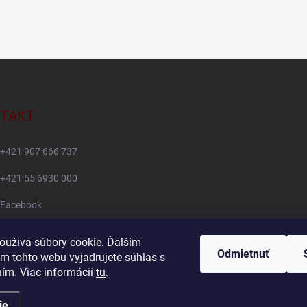
TAKT
+421 907 666 737
+421 55 6930 000
Facebook
+421907666737
oužíva súbory cookie. Ďalším
Odmietnuť
m tohto webu vyjadrujete súhlas s
Navštívte náš YouTube kanál
ním. Viac informácií
tu
.
ie