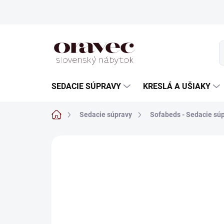
Prejsť
na
obsah
SEDACIE SÚPRAVY
KRESLÁ A UŠIAKY
Domov
Sedacie súpravy
Sofabeds - Sedacie sú